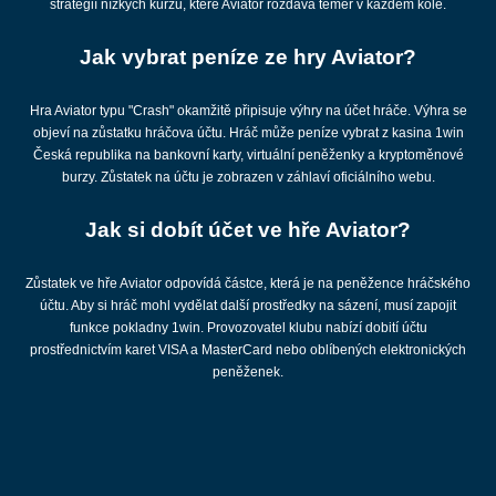
strategií nízkých kurzů, které Aviator rozdává téměř v každém kole.
Jak vybrat peníze ze hry Aviator?
Hra Aviator typu "Crash" okamžitě připisuje výhry na účet hráče. Výhra se
objeví na zůstatku hráčova účtu. Hráč může peníze vybrat z kasina 1win
Česká republika na bankovní karty, virtuální peněženky a kryptoměnové
burzy. Zůstatek na účtu je zobrazen v záhlaví oficiálního webu.
Jak si dobít účet ve hře Aviator?
Zůstatek ve hře Aviator odpovídá částce, která je na peněžence hráčského
účtu. Aby si hráč mohl vydělat další prostředky na sázení, musí zapojit
funkce pokladny 1win. Provozovatel klubu nabízí dobití účtu
prostřednictvím karet VISA a MasterCard nebo oblíbených elektronických
peněženek.