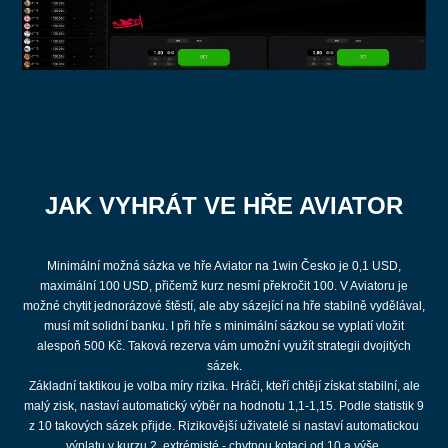
JAK VYHRÁT VE HŘE AVIATOR
Minimální možná sázka ve hře Aviator na 1win Česko je 0,1 USD,
maximální 100 USD, přičemž kurz nesmí překročit 100. V Aviatoru je
možné chytit jednorázové štěstí, ale aby sázející na hře stabilně vydělával,
musí mít solidní banku. I při hře s minimální sázkou se vyplatí vložit
alespoň 500 Kč. Taková rezerva vám umožní využít strategii dvojitých
sázek.
Základní taktikou je volba míry rizika. Hráči, kteří chtějí získat stabilní, ale
malý zisk, nastaví automatický výběr na hodnotu 1,1-1,15. Podle statistik 9
z 10 takových sázek přijde. Rizikovější uživatelé si nastaví automatickou
výplatu v kurzu 2, extrémisté - chytnou kotaci od 10 a výše.