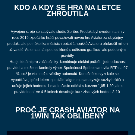
KDO A KDY SE HRA NA LETCE
ZHROUTILA
Vývojem stroje se zabývalo studio Spribe. Produkt byl uveden na trh v
roce 2019. zpočátku hráči považovali novou hru Aviator za obyčejný
produkt, ale po několika měsících počet fanoušků Aviatoru překročil milion
uživatelů. Automat má spoustu klonů s odlišnou grafikou, ale podobnými
pravidly.
Hra je ideální pro začátečníky: kombinuje efektní průběh, jednoduchost
pravidel a možnost kontroly výher. Společnost Spribe stanovila RTP na 97
%, což je více než u většiny automatů. Konečné kurzy v kole se
vypočítávají před letem: speciální algoritmus analyzuje sázky hráčů a
určuje jejich hodnotu. Letadlo často odlétá s kurzem 1,05-1,20, ale s
pravidelností ve 4-5 kolech dosahuje kurz ziskových hodnot 8-10.
PROČ JE CRASH AVIATOR NA
1WIN TAK OBLÍBENÝ