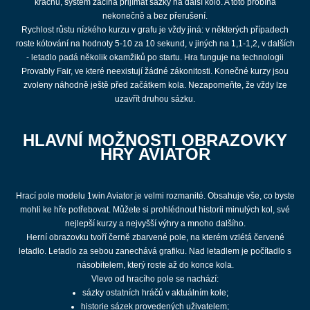
krachu, systém začíná přijímat sázky na další kolo. A toto probíhá
nekonečně a bez přerušení.
Rychlost růstu nízkého kurzu v grafu je vždy jiná: v některých případech
roste kótování na hodnoty 5-10 za 10 sekund, v jiných na 1,1-1,2, v dalších
- letadlo padá několik okamžiků po startu. Hra funguje na technologii
Provably Fair, ve které neexistují žádné zákonitosti. Konečné kurzy jsou
zvoleny náhodně ještě před začátkem kola. Nezapomeňte, že vždy lze
uzavřít druhou sázku.
HLAVNÍ MOŽNOSTI OBRAZOVKY
HRY AVIATOR
Hrací pole modelu 1win Aviator je velmi rozmanité. Obsahuje vše, co byste
mohli ke hře potřebovat. Můžete si prohlédnout historii minulých kol, své
nejlepší kurzy a nejvyšší výhry a mnoho dalšího.
Herní obrazovku tvoří černě zbarvené pole, na kterém vzlétá červené
letadlo. Letadlo za sebou zanechává grafiku. Nad letadlem je počítadlo s
násobitelem, který roste až do konce kola.
Vlevo od hracího pole se nachází:
sázky ostatních hráčů v aktuálním kole;
historie sázek provedených uživatelem;