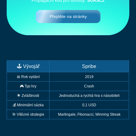
Propagační kód pro bonusy:
SORSCZ
Přejděte na stránky
🕹️ Vývojář
Spribe
📅 Rok vydání
2019
🎮 Typ hry
Crash
🌟 Zvláštnosti
Jednoduchá a rychlá hra s násobiteli
💰 Minimální sázka
0,1 USD
🎯 Vítězné strategie
Martingale, Fibonacci, Winning Streak